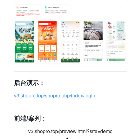
后台演示：
v3.shopro.top/shopro.php/index/login
前端/案列：
v3.shopro.top/preview.html?site=demo