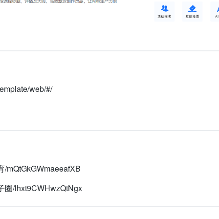
emplate/web/#/
/mQtGkGWmaeeafXB
圈/lhxt9CWHwzQtNgx