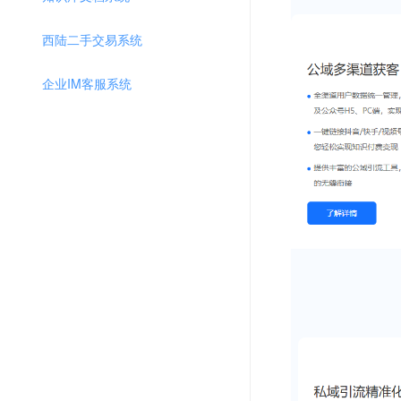
西陆二手交易系统
企业IM客服系统
点大智慧餐饮
智尚招聘求职小程序
云之道知识付费V2
云贝连锁V3
赢涛智慧工单
壹佰智慧轻站V6
新版抽奖系统