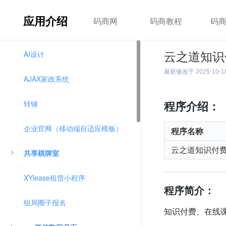
应用介绍
码商网
码商教程
码
AI设计
云之道知识
最新修改于
2025-10-1
AJAX家政系统
转铺
程序介绍：
企业官网（移动端自适应模板）
程序名称
云之道知识付费
共享棋牌室
XYlease租赁小程序
程序简介：
组局圈子报名
知识付费、在线