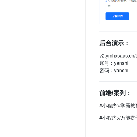
物业收费管理小程序
旺店助手
推客联盟
后台演示：
图书借阅小程序
v2.ymhxsaas.cn/t
账号：yanshi
多功能投票小程序
密码：yanshi
同城派送
前端/案列：
拓客助手
#小程序://学霸教育
私域宝
#小程序://万能搭子
司法大数据查案