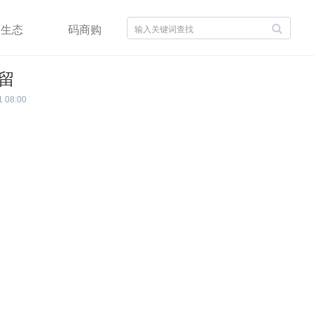
商生态
码商购
留
1 08:00