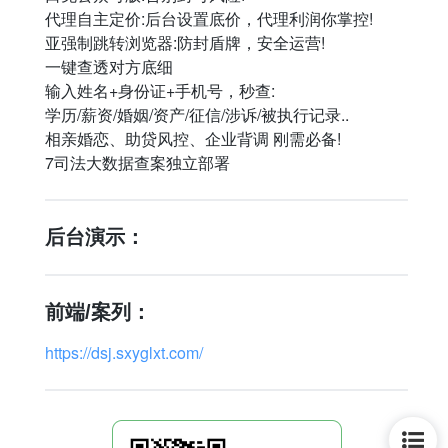
代理自主定价:后台设置底价，代理利润你掌控!
亚强制跳转浏览器:防封盾牌，安全运营!
一键查透对方底细
输入姓名+身份证+手机号，秒查:
学历/薪资/婚姻/资产/征信/涉诉/被执行记录..
相亲婚恋、助贷风控、企业背调 刚需必备!
7司法大数据查案独立部署
后台演示：
前端/案列：
https://dsj.sxyglxt.com/