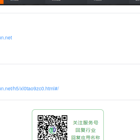
un.net
un.net/h5/xl0tao9zc0.html#/