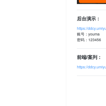
物业收费管理小程序
后台演示：
旺店助手
https://ddcy.umiy
推客联盟
账号：youma
密码：123456
图书借阅小程序
多功能投票小程序
前端/案列：
同城派送
https://ddcy.umiy
拓客助手
私域宝
司法大数据查案