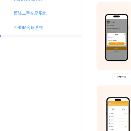
西陆二手交易系统
企业IM客服系统
点大智慧餐饮
智尚招聘求职小程序
云之道知识付费V2
云贝连锁V3
赢涛智慧工单
壹佰智慧轻站V6
新版抽奖系统