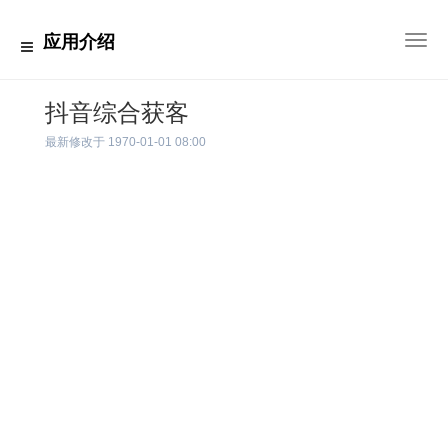
应用介绍
切
换
导
航
抖音综合获客
最新修改于
1970-01-01 08:00