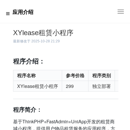
应用介绍
切
换
导
航
XYlease租赁小程序
最新修改于
2025-10-28 21:29
程序介绍：
程序名称
参考价格
程序类别
适用
XYlease租赁小程序
299
独立部署
微信
程序简介：
基于ThinkPHP+FastAdmin+UniApp开发的租赁商
城小程序，提供用户物品租赁服务的应用程序，方